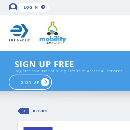
LOG IN
SIGN UP FREE
Register as a user of our platform to access all services.
SIGN UP
X
RETURN