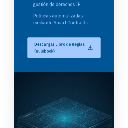
check_circle
gestión de derechos IP
Políticas automatizadas
check_circle
mediante Smart Contracts
Descargar Libro de Reglas
download
(Rulebook)