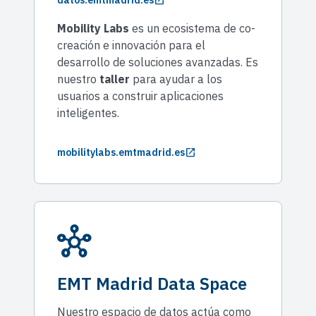
open_in_new
datos.emtmadrid.es
Mobility Labs
es un ecosistema de co-
creación e innovación para el
desarrollo de soluciones avanzadas. Es
nuestro
taller
para ayudar a los
usuarios a construir aplicaciones
inteligentes.
open_in_new
mobilitylabs.emtmadrid.es
hub
EMT Madrid Data Space
Nuestro espacio de datos actúa como